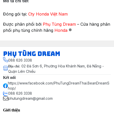
Mô tả chi tiết
Đóng gói tại:
Cty Honda Việt Nam
Được phân phối bởi
Phụ Tùng Dream
– Cửa hàng phân
®
phối phụ tùng chính hãng
Honda
Phụ Tùng Dream
088 626 3338
02 Đà Sơn 6, Phường Hòa Khánh Nam, Đà Nẵng -
Địa chỉ
:
Quận Liên Chiểu
Kết nối
https://www.facebook.com/PhuTungDreamThai.BeanDreamS
hop/
088 626 3338
phutungdream@gmail.com
Giới thiệu