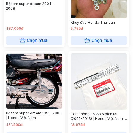
Bộ tem super dream 2004 -
2008
Khuy đào Honda Thái Lan
437.000đ
5.750đ
Chọn mua
Chọn mua
Bộ tem super dream 1999-2000
Tem thông số lốp & xích tải
| Honda Việt Nam
(2005-2013) | Honda Việt Nam |
87505KFV790
471.500đ
18.975đ