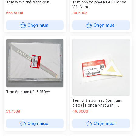
Tem wave thái xanh đen
Tem cốp xe phải R150F Honda
Việt Nam
655.500đ
80.500đ
Chọn mua
Chọn mua
Tem ốp sườn trái *r150c*
Tem chắn bùn sau ( tem tam
giác ) | Honda Nhật Bản |
87141202000
51.750đ
46.000đ
Chọn mua
Chọn mua