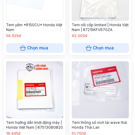
Tem yếm *R150CU* Honda Việt
Tem nổi cốp limited | Honda Việt
Nam
Nam | 87215KFV670ZA
56.925đ
92.000đ
Chọn mua
Chọn mua
Tem hướng dẫn khởi động máy |
Tem thông số xích tải wave thái
Honda Việt Nam | 87513GBGB20
Honda Thái Lan
16.445đ
51.750đ