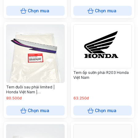
Chọn mua
Chọn mua
Tem ốp sườn phải R203 Honda
Việt Nam
Tem đuôi sau phải limited |
Honda Việt Nam |
87107KFV670ZA
80.500đ
63.250đ
Chọn mua
Chọn mua