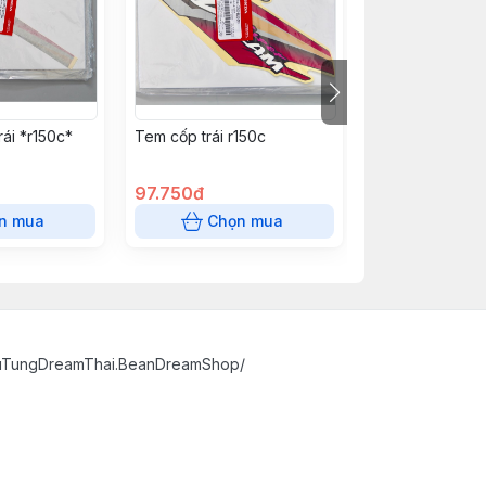
ái *r150c*
Tem cốp trái r150c
Tem ốp sườn ph
97.750đ
51.750đ
n mua
Chọn mua
Chọn
huTungDreamThai.BeanDreamShop/