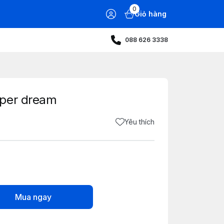
0
Giỏ hàng
088 626 3338
uper dream
Yêu thích
Mua ngay