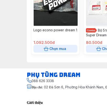
Logo econo power dream 1
Bộ 5 
Super Dream 
Honda Việt 
1.092.500đ
80.500đ
Chọn mua
Ch
Phụ Tùng Dream
088 626 3338
02 Đà Sơn 6, Phường Hòa Khánh Nam, Đ
Địa chỉ
:
Giới thiệu