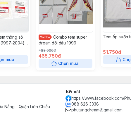
Tem ốp sườn tr
tem thông số
Combo tem super
(1997-2004) |
dream đời đầu 1999
Nam
483.000đ
51.750đ
465.750đ
ọn mua
Chọ
Chọn mua
Kết nối
https://www.facebook.com/P
088 626 3338
à Nẵng - Quận Liên Chiểu
phutungdream@gmail.com