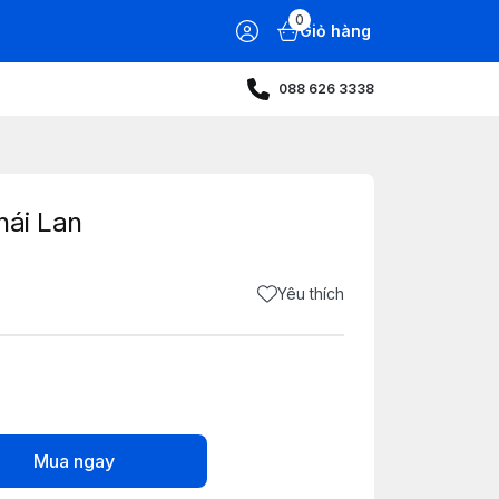
0
Giỏ hàng
088 626 3338
hái Lan
Yêu thích
Mua ngay