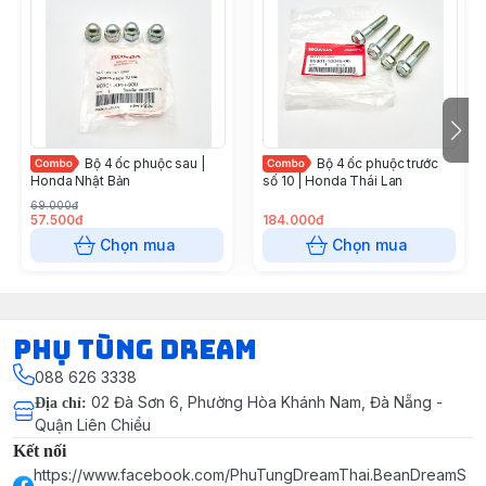
Bộ 4 ốc phuộc sau |
Bộ 4 ốc phuộc trước
Honda Nhật Bản
số 10 | Honda Thái Lan
69.000đ
57.500đ
184.000đ
Chọn mua
Chọn mua
Phụ Tùng Dream
088 626 3338
02 Đà Sơn 6, Phường Hòa Khánh Nam, Đà Nẵng -
Địa chỉ
:
Quận Liên Chiểu
Kết nối
https://www.facebook.com/PhuTungDreamThai.BeanDreamS