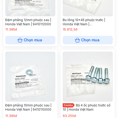
Đệm phẳng 12mm phuộc sau |
Bu lông 10x45 phuộc trước |
Honda Việt Nam | 9410112000
Honda Việt Nam |
958011004500
11.385đ
15.812,5đ
Chọn mua
Chọn mua
Đệm phẳng 10mm phuộc sau |
Bộ 4 ốc phuộc trước số
Honda Việt Nam | 9410110000
10 | Honda Việt Nam
11.385đ
63.250đ