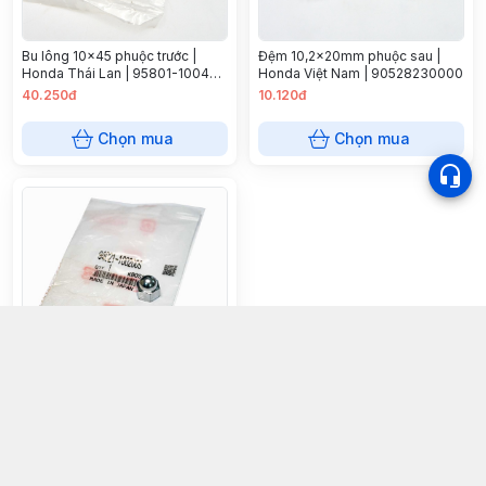
Bu lông 10x45 phuộc trước |
Đệm 10,2x20mm phuộc sau |
Honda Thái Lan | 95801-10045-
Honda Việt Nam | 90528230000
00
40.250đ
10.120đ
Chọn mua
Chọn mua
Ốc phuộc sau Honda Nhật Bản
43.700đ
Chọn mua