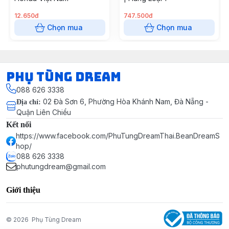
12.650đ
747.500đ
Chọn mua
Chọn mua
Phụ Tùng Dream
088 626 3338
02 Đà Sơn 6, Phường Hòa Khánh Nam, Đà Nẵng -
Địa chỉ
:
Quận Liên Chiểu
Kết nối
https://www.facebook.com/PhuTungDreamThai.BeanDreamS
hop/
088 626 3338
phutungdream@gmail.com
Giới thiệu
© 2026
Phụ Tùng Dream