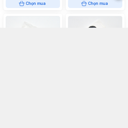
Chọn mua
Chọn mua
Cần hãm bát phanh sau ( giằng
Cao su cần hãm bát phanh sau
phanh vn )
Honda Việt Nam
34.500đ
12.017,5đ
Chọn mua
Chọn mua