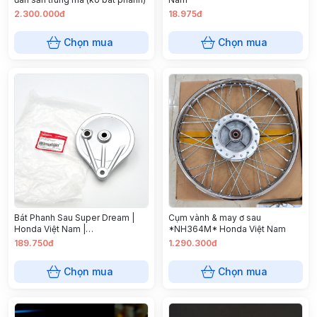
2.300.000đ
18.975đ
Chọn mua
Chọn mua
Bát Phanh Sau Super Dream |
Cụm vành & may ơ sau
Honda Việt Nam |
*NH364M* Honda Việt Nam
43100GBGB20ZC
189.750đ
1.290.300đ
Chọn mua
Chọn mua