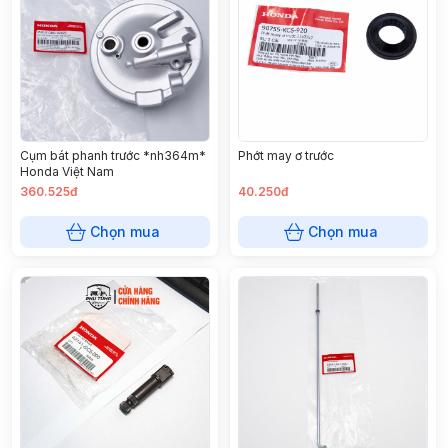
Cụm bát phanh trước *nh364m*
Phớt may ơ trước
Honda Việt Nam
360.525đ
40.250đ
Chọn mua
Chọn mua