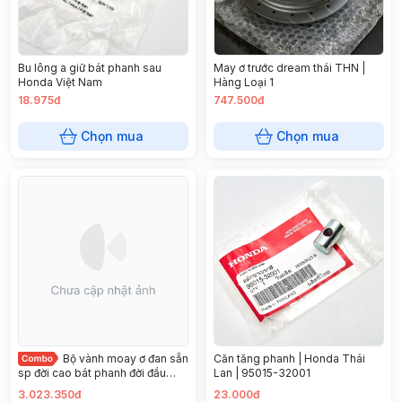
Bu lông a giữ bát phanh sau
May ơ trước dream thái THN |
Honda Việt Nam
Hàng Loại 1
18.975đ
747.500đ
Chọn mua
Chọn mua
Bộ vành moay ơ đan sẵn
Căn tăng phanh | Honda Thái
sp đời cao bát phanh đời đầu
Lan | 95015-32001
Honda Việt Nam
3.023.350đ
23.000đ