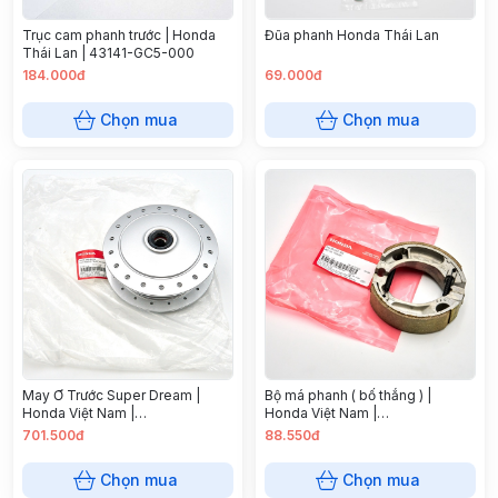
Trục cam phanh trước | Honda
Đũa phanh Honda Thái Lan
Thái Lan | 43141-GC5-000
184.000đ
69.000đ
Chọn mua
Chọn mua
May Ơ Trước Super Dream |
Bộ má phanh ( bố thắng ) |
Honda Việt Nam |
Honda Việt Nam |
44635KRS860ZA
06430GCE305
701.500đ
88.550đ
Chọn mua
Chọn mua