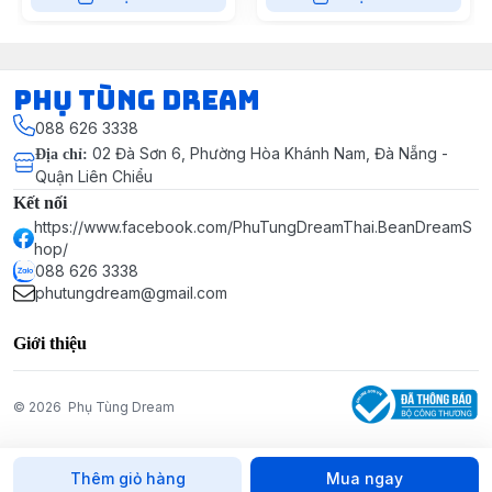
Phụ Tùng Dream
088 626 3338
02 Đà Sơn 6, Phường Hòa Khánh Nam, Đà Nẵng -
Địa chỉ
:
Quận Liên Chiểu
Kết nối
https://www.facebook.com/PhuTungDreamThai.BeanDreamS
hop/
088 626 3338
phutungdream@gmail.com
Giới thiệu
© 2026
Phụ Tùng Dream
Thêm giỏ hàng
Mua ngay