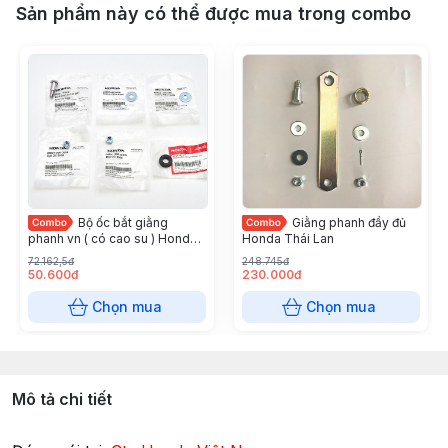
Sản phẩm này có thể được mua trong combo
Bộ ốc bắt giằng
Giằng phanh đầy đủ
phanh vn ( có cao su ) Honda
Honda Thái Lan
Việt Nam
72.162,5đ
248.745đ
50.600đ
230.000đ
Chọn mua
Chọn mua
Mô tả chi tiết