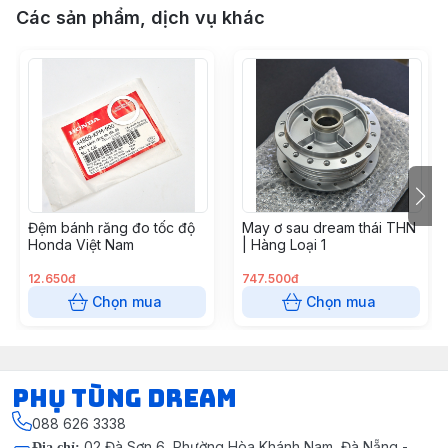
Các sản phẩm, dịch vụ khác
Đệm bánh răng đo tốc độ
May ơ sau dream thái THN
Honda Việt Nam
| Hàng Loại 1
12.650đ
747.500đ
Chọn mua
Chọn mua
Phụ Tùng Dream
088 626 3338
02 Đà Sơn 6, Phường Hòa Khánh Nam, Đà Nẵng -
Địa chỉ
: