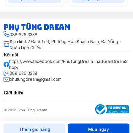
Phụ Tùng Dream
088 626 3338
02 Đà Sơn 6, Phường Hòa Khánh Nam, Đà Nẵng -
Địa chỉ
:
Quận Liên Chiểu
Kết nối
https://www.facebook.com/PhuTungDreamThai.BeanDreamS
hop/
088 626 3338
phutungdream@gmail.com
Giới thiệu
© 2026
Phụ Tùng Dream
Thêm giỏ hàng
Mua ngay