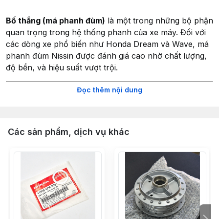
Bố thắng (má phanh đùm)
là một trong những bộ phận
quan trọng trong hệ thống phanh của xe máy. Đối với
các dòng xe phổ biến như Honda Dream và Wave, má
phanh đùm Nissin được đánh giá cao nhờ chất lượng,
độ bền, và hiệu suất vượt trội.
Đọc thêm nội dung
1. Đặc điểm nổi bật của bố thắng Nissin
Vật liệu cao cấp:
Má phanh Nissin được làm từ hợp
chất ma sát đặc biệt, đảm bảo hiệu quả phanh cao mà
Các sản phẩm, dịch vụ khác
không gây mòn đĩa hoặc tang trống.
Hiệu suất ổn định:
Thiết kế tối ưu cho khả năng phanh
mượt mà, không bị giật hoặc tạo tiếng kêu khó chịu
trong quá trình sử dụng.
Tuổi thọ cao:
Với độ bền vượt trội, má phanh Nissin ít
bị mài mòn ngay cả trong điều kiện sử dụng liên tục
hoặc khắc nghiệt.