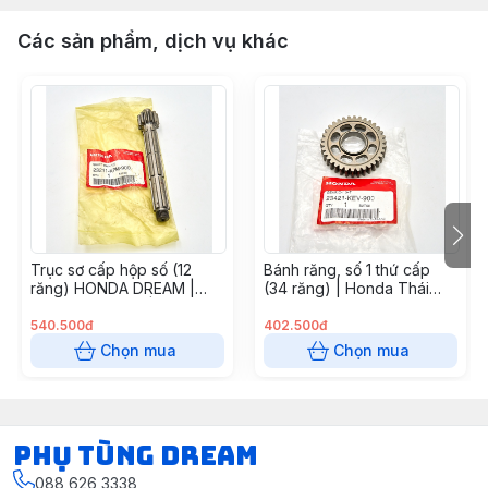
Các sản phẩm, dịch vụ khác
Trục sơ cấp hộp số (12
Bánh răng, số 1 thứ cấp
răng) HONDA DREAM |
(34 răng) | Honda Thái
Honda Thái Lan |
Lan
23211KFM900
540.500đ
402.500đ
Chọn mua
Chọn mua
Phụ Tùng Dream
088 626 3338