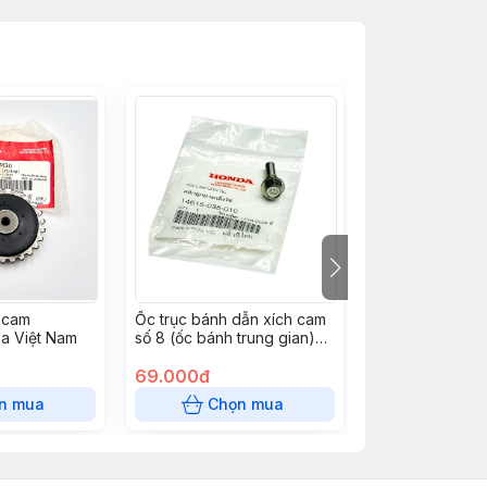
 cam
Ốc trục bánh dẫn xích cam
Bánh dẫn xích 
a Việt Nam
số 8 (ốc bánh trung gian)
trung gian ) | H
Thái Honda Thái Lan
Nam | 1461008
69.000đ
50.600đ
n mua
Chọn mua
Chọn