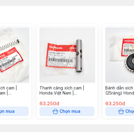
ích cam |
Thanh căng xích cam |
Bánh dẫn xích
am |
Honda Việt Nam |
(25răng) Hond
14550GB0911
63.250đ
63.250đ
ọn mua
Chọn mua
Chọ