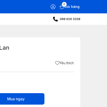
0
Giỏ hàng
088 626 3338
 Lan
Yêu thích
Mua ngay