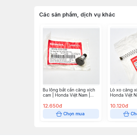
Các sản phẩm, dịch vụ khác
Bu lông bắt cần căng xích
Lò xo căng x
cam | Honda Việt Nam |
Honda Việt N
14531035000
14541GB4681
12.650đ
10.120đ
Chọn mua
Ch