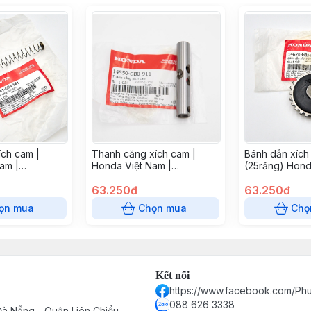
ích cam |
Thanh căng xích cam |
Bánh dẫn xích
am |
Honda Việt Nam |
(25răng) Hond
14550GB0911
63.250đ
63.250đ
ọn mua
Chọn mua
Chọ
Kết nối
https://www.facebook.com/P
088 626 3338
à Nẵng - Quận Liên Chiểu