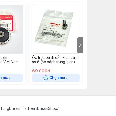
 cam
Ốc trục bánh dẫn xích cam
Bánh dẫn xích 
a Việt Nam
số 8 (ốc bánh trung gian)
trung gian ) | H
Thái Honda Thái Lan
Nam | 1461008
69.000đ
50.600đ
n mua
Chọn mua
Chọn
huTungDreamThai.BeanDreamShop/