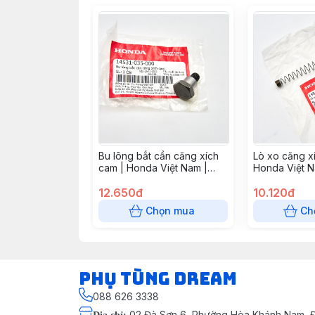
Bu lông bắt cần căng xích
Lò xo căng x
cam | Honda Việt Nam |
Honda Việt N
14531035000
14541GB4681
12.650đ
10.120đ
Chọn mua
Ch
Phụ Tùng Dream
088 626 3338
02 Đà Sơn 6, Phường Hòa Khánh Nam, Đ