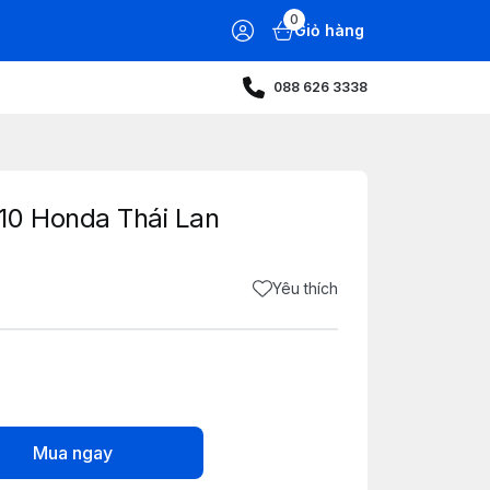
0
Giỏ hàng
088 626 3338
10 Honda Thái Lan
Yêu thích
Mua ngay