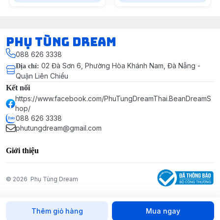
Phụ Tùng Dream
088 626 3338
02 Đà Sơn 6, Phường Hòa Khánh Nam, Đà Nẵng -
Địa chỉ
:
Quận Liên Chiểu
Kết nối
https://www.facebook.com/PhuTungDreamThai.BeanDreamS
hop/
088 626 3338
phutungdream@gmail.com
Giới thiệu
© 2026
Phụ Tùng Dream
Thêm giỏ hàng
Mua ngay