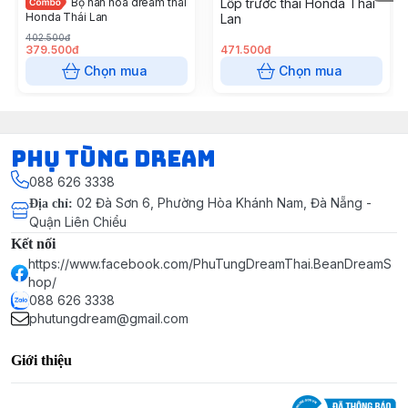
Bộ nan hoa dream thái
Lốp trước thái Honda Thái
Honda Thái Lan
Lan
402.500đ
379.500đ
471.500đ
Chọn mua
Chọn mua
Phụ Tùng Dream
088 626 3338
02 Đà Sơn 6, Phường Hòa Khánh Nam, Đà Nẵng -
Địa chỉ
:
Quận Liên Chiểu
Kết nối
https://www.facebook.com/PhuTungDreamThai.BeanDreamS
hop/
088 626 3338
phutungdream@gmail.com
Giới thiệu