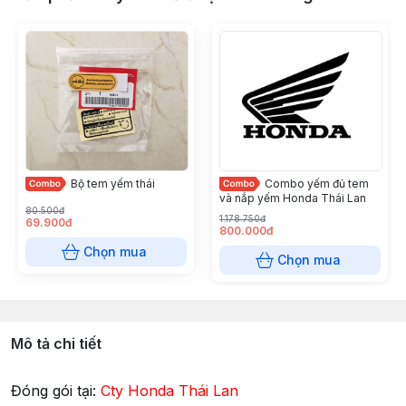
Bộ tem yếm thái
Combo yếm đủ tem
và nắp yếm Honda Thái Lan
80.500đ
1.178.750đ
69.900đ
800.000đ
Chọn mua
Chọn mua
Mô tả chi tiết
Đóng gói tại:
Cty Honda Thái Lan