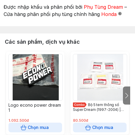
Được nhập khẩu và phân phối bởi
Phụ Tùng Dream
–
®
Cửa hàng phân phối phụ tùng chính hãng
Honda
Các sản phẩm, dịch vụ khác
Logo econo power dream
Bộ 5 tem thông số
Super Dream (1997-2004) |
1
Honda Việt Nam
1.092.500đ
80.500đ
Chọn mua
Chọn mua