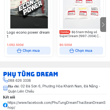
Logo econo power dream
Bộ 5 tem thông số
Super Dream (1997-2004) |
1
Honda Việt Nam
1.092.500đ
80.500đ
Chọn mua
Chọn mua
Phụ Tùng Dream
088 626 3338
02 Đà Sơn 6, Phường Hòa Khánh Nam, Đà Nẵng -
Địa chỉ
:
Quận Liên Chiểu
Kết nối
https://www.facebook.com/PhuTungDreamThai.BeanDreamS
hop/