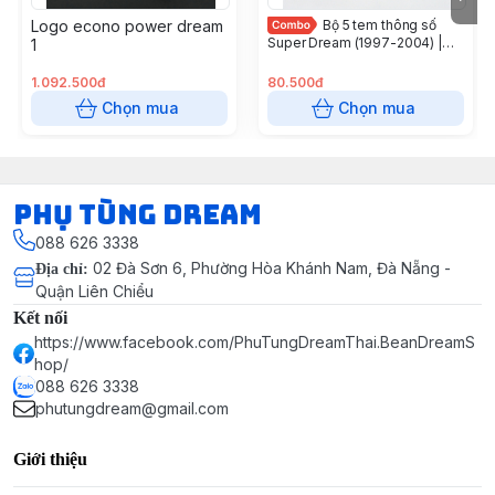
Logo econo power dream
Bộ 5 tem thông số
Super Dream (1997-2004) |
1
Honda Việt Nam
1.092.500đ
80.500đ
Chọn mua
Chọn mua
Phụ Tùng Dream
088 626 3338
02 Đà Sơn 6, Phường Hòa Khánh Nam, Đà Nẵng -
Địa chỉ
:
Quận Liên Chiểu
Kết nối
https://www.facebook.com/PhuTungDreamThai.BeanDreamS
hop/
088 626 3338
phutungdream@gmail.com
Giới thiệu