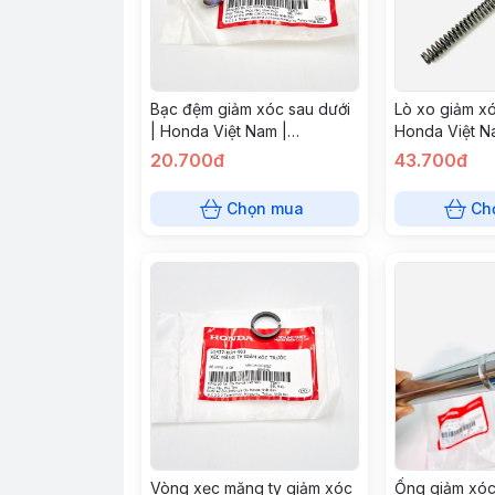
Bạc đệm giảm xóc sau dưới
Lò xo giảm xó
| Honda Việt Nam |
Honda Việt N
52486056000
20.700đ
43.700đ
Chọn mua
Ch
Vòng xẹc măng ty giảm xóc
Ống giảm xóc