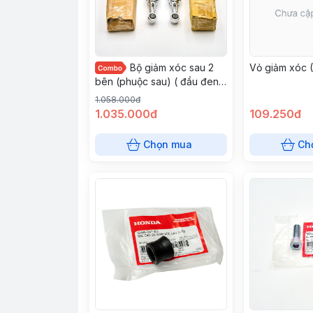
Bộ giảm xóc sau 2
Vỏ giảm xóc (
bên (phuộc sau) ( đầu đen )
| Honda Việt Nam
1.058.000đ
1.035.000đ
109.250đ
Chọn mua
Ch