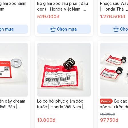
 giảm xóc 8mm
Bộ giảm xóc sau phải ( đầu
Phuộc sau Wave
am
đen) | Honda Việt Nam |
| Honda Thái 
52400KFVM41
KPG-902
529.000đ
1.276.500đ
ọn mua
Chọn mua
Chọ
ên dày dream
Lò xo hồi phục giảm xóc
Bộ cao
Nhật Bản |
trước | Honda Việt Nam |
xóc sau trên dư
00
51412GN5901
| Honda Việt 
115.000đ
13.800đ
97.750đ