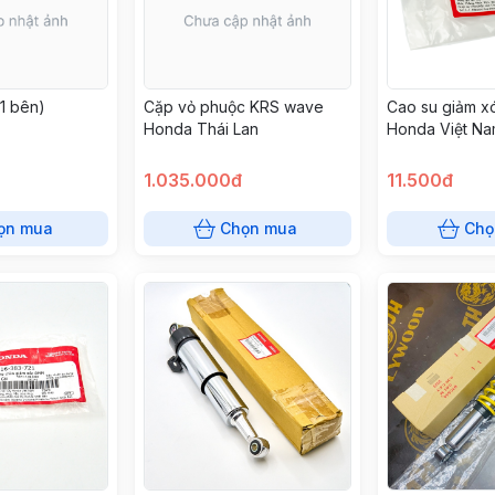
1 bên)
Cặp vỏ phuộc KRS wave
Cao su giảm xó
Honda Thái Lan
Honda Việt Na
52489399601
1.035.000đ
11.500đ
ọn mua
Chọn mua
Chọ