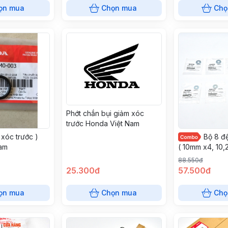
ọn mua
Chọn mua
Chọ
Phớt chắn bụi giảm xóc
trước Honda Việt Nam
 xóc trước )
Bộ 8 đ
am
( 10mm x4, 10
x2 ) | Honda V
88.550đ
25.300đ
57.500đ
ọn mua
Chọn mua
Chọ