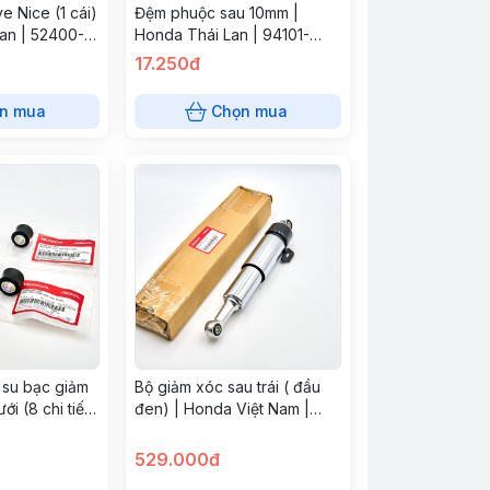
 Nice (1 cái)
Đệm phuộc sau 10mm |
Lan | 52400-
Honda Thái Lan | 94101-
10000
17.250đ
n mua
Chọn mua
 su bạc giảm
Bộ giảm xóc sau trái ( đầu
ới (8 chi tiết)
đen) | Honda Việt Nam |
Nam
52500KFVM41
529.000đ