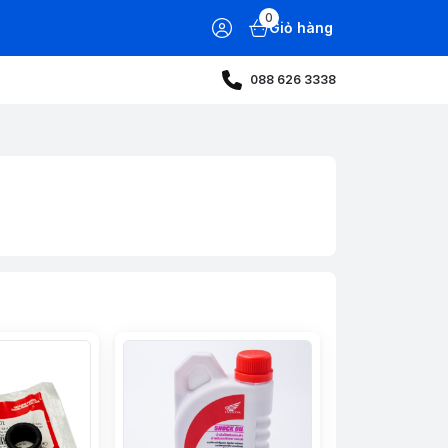
0
Giỏ hàng
088 626 3338