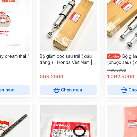
y dream thái (
Bộ giảm xóc sau trái ( đầu
Bộ giả
trắng ) | Honda Việt Nam |
(phuộc sau) ( đ
52500KFV831
Honda Việt N
1.138.500đ
569.250đ
1.092.500đ
ọn mua
Chọn mua
Chọ