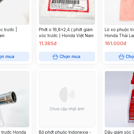
c trước |
Phớt o 16,8x2,4 ( phớt giảm
Lò xo phuộc tr
am
xóc trước ) Honda Việt Nam
Honda Thái La
11.385đ
161.000đ
ọn mua
Chọn mua
Chọ
 trước Honda
Bộ phớt phuộc Indonexia -
Dầu giảm sóc 0