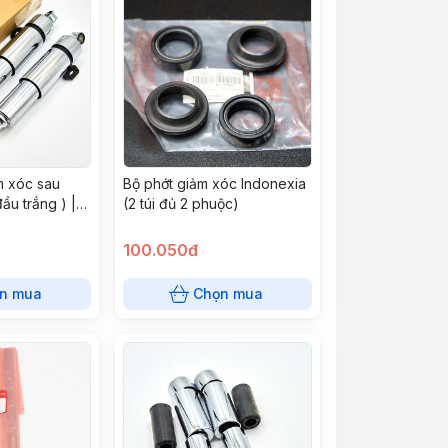
m xóc sau
Bộ phớt giảm xóc Indonexia
ầu trắng ) |
(2 túi đủ 2 phuộc)
am
100.050đ
n mua
Chọn mua