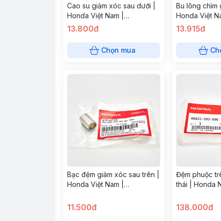
Cao su giảm xóc sau dưới |
Bu lông chìm
Honda Việt Nam |
Honda Việt N
52485GA7003
13.800đ
13.915đ
Chọn mua
Ch
Bạc đệm giảm xóc sau trên |
Đệm phuộc tr
Honda Việt Nam |
thái | Honda 
52486GA7003
90521-292-0
11.500đ
138.000đ