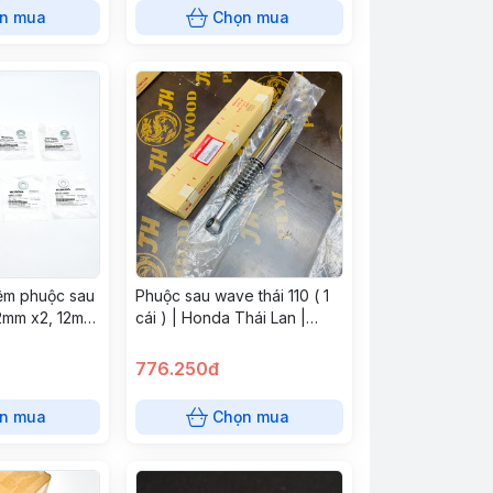
n mua
Chọn mua
ệm phuộc sau
Phuộc sau wave thái 110 ( 1
,2mm x2, 12mm
cái ) | Honda Thái Lan |
iệt Nam
52400-KFL-851
776.250đ
n mua
Chọn mua