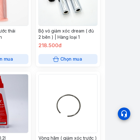
ước thái
Bộ vỏ giảm xóc dream ( đủ
n
2 bên ) | Hàng loại 1
218.500đ
n mua
Chọn mua
.2l
Vòng hãm ( giảm xóc trước )