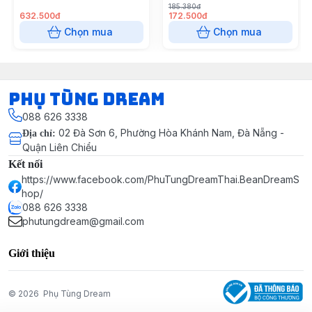
185.380đ
632.500đ
172.500đ
Chọn mua
Chọn mua
Phụ Tùng Dream
088 626 3338
02 Đà Sơn 6, Phường Hòa Khánh Nam, Đà Nẵng -
Địa chỉ
:
Quận Liên Chiểu
Kết nối
https://www.facebook.com/PhuTungDreamThai.BeanDreamS
hop/
088 626 3338
phutungdream@gmail.com
Giới thiệu
© 2026
Phụ Tùng Dream