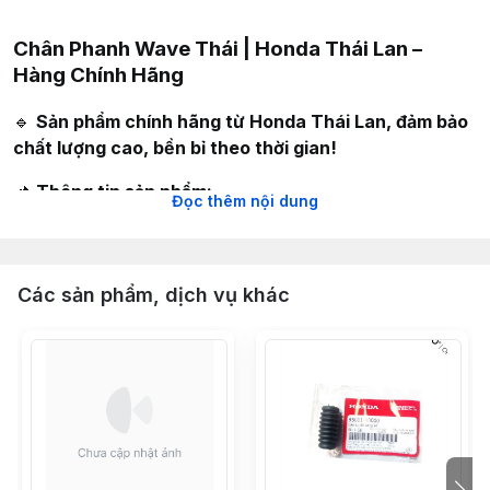
Chân Phanh Wave Thái | Honda Thái Lan –
Hàng Chính Hãng
🔹
Sản phẩm chính hãng từ Honda Thái Lan, đảm bảo
chất lượng cao, bền bỉ theo thời gian!
📌
Thông tin sản phẩm:
Đọc thêm nội dung
Tên sản phẩm:
Chân phanh Wave Thái
Thương hiệu:
Honda Thái Lan
Chất liệu:
Thép cao cấp, xi bóng chống rỉ sét
Các sản phẩm, dịch vụ khác
Tương thích:
Dùng cho
Wave Thái
,
Wave 100
,
Wave
110
✔
Đặc điểm nổi bật:
✅
Hàng chính hãng Honda Thái Lan:
Độ hoàn thiện
cao, chính xác từng chi tiết
✅
Xi bóng sáng đẹp:
Giữ ngoại hình xe luôn mới và
sạch sẽ