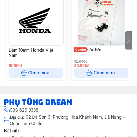
Đệm 10mm Honda Việt
Ốc hến
Nam
92.690đ
15.180đ
80.500đ
Chọn mua
Chọn mua
Phụ Tùng Dream
088 626 3338
02 Đà Sơn 6, Phường Hòa Khánh Nam, Đà Nẵng -
Địa chỉ
:
Quận Liên Chiểu
Kết nối