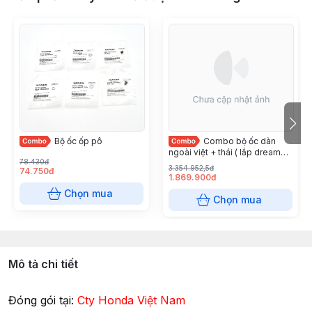
Bộ ốc ốp pô
Combo bộ ốc dàn
ngoài việt + thái ( lắp dream
78.430đ
thái ) ( có ốc số 10 ) Honda Việt
3.354.952,5đ
74.750đ
Nam
1.869.900đ
Chọn mua
Chọn mua
Mô tả chi tiết
Đóng gói tại:
Cty Honda Việt Nam