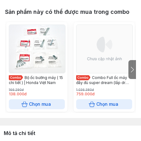
Sản phẩm này có thể được mua trong combo
Bộ ốc bưởng máy ( 15
Combo Full ốc máy
chi tiết ) | Honda Việt Nam
đầy đủ super dream (lắp dr
thái) Honda Việt Nam
166.290đ
1.036.380đ
138.000đ
759.000đ
Chọn mua
Chọn mua
Mô tả chi tiết