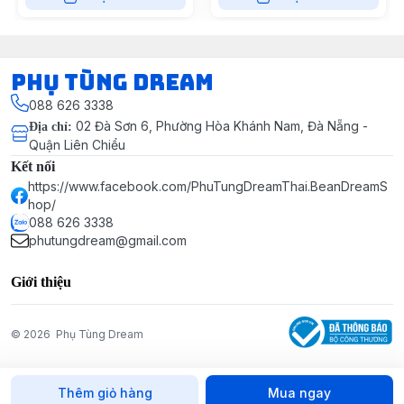
Phụ Tùng Dream
088 626 3338
02 Đà Sơn 6, Phường Hòa Khánh Nam, Đà Nẵng -
Địa chỉ
:
Quận Liên Chiểu
Kết nối
https://www.facebook.com/PhuTungDreamThai.BeanDreamS
hop/
088 626 3338
phutungdream@gmail.com
Giới thiệu
© 2026
Phụ Tùng Dream
Thêm giỏ hàng
Mua ngay