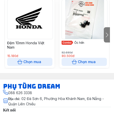
Đệm 10mm Honda Việt
Ốc hến
Nam
92.690đ
15.180đ
80.500đ
Chọn mua
Chọn mua
Phụ Tùng Dream
088 626 3338
02 Đà Sơn 6, Phường Hòa Khánh Nam, Đà Nẵng -
Địa chỉ
:
Quận Liên Chiểu
Kết nối