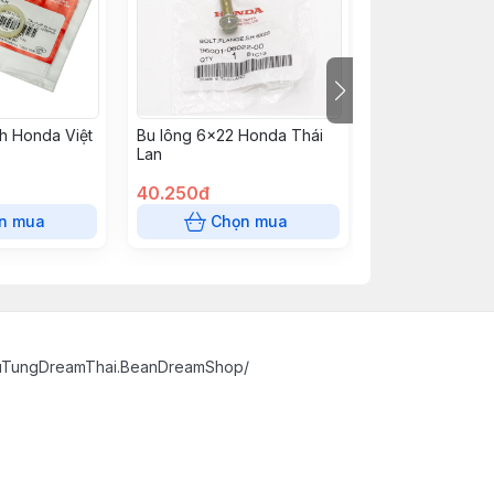
h Honda Việt
Bu lông 6x22 Honda Thái
Đai ốc u 6mm H
Lan
Nam
40.250đ
18.975đ
n mua
Chọn mua
Chọn
huTungDreamThai.BeanDreamShop/