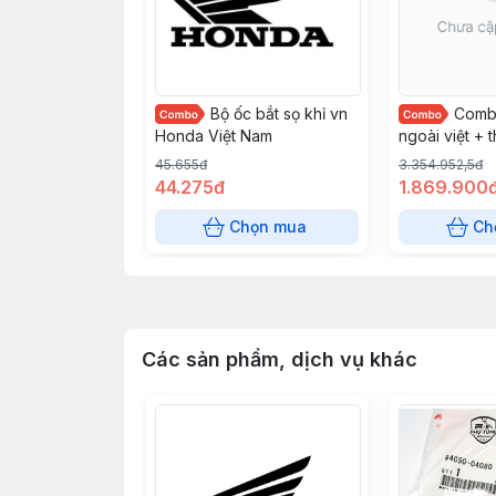
Bộ ốc bắt sọ khỉ vn
Comb
Honda Việt Nam
ngoài việt + 
thái ) ( có ố
45.655đ
3.354.952,5đ
Việt Nam
44.275đ
1.869.900
Chọn mua
Ch
Các sản phẩm, dịch vụ khác