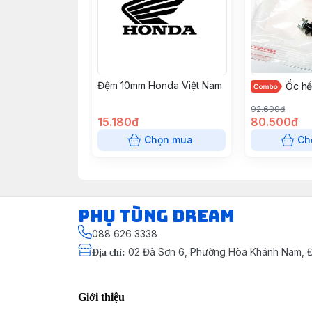
Đệm 10mm Honda Việt Nam
Ốc h
92.690đ
15.180đ
80.500đ
Chọn mua
Ch
Phụ Tùng Dream
088 626 3338
02 Đà Sơn 6, Phường Hòa Khánh Nam, Đ
Địa chỉ
:
Giới thiệu