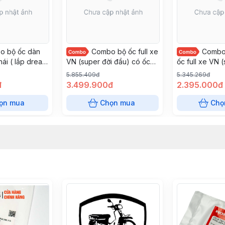
o bộ ốc dàn
Combo bộ ốc full xe
Combo 
thái ( lắp dream
VN (super đời đầu) có ốc
ốc full xe VN 
c số 10 ) Honda
số 10 lắp dream thái
đầu) có ốc số 
5.855.409đ
5.345.269đ
đ
3.499.900đ
2.395.000đ
ọn mua
Chọn mua
Chọ