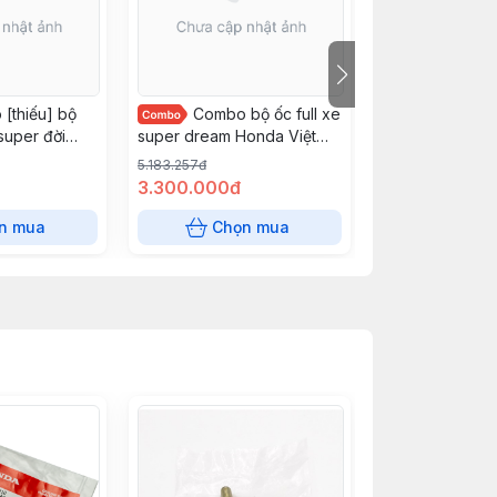
[thiếu] bộ
Combo bộ ốc full xe
Combo b
(super đời
super dream Honda Việt
VN có ốc số 10
10
Nam
thái ( ốc hộp xí
5.183.257đ
6.406.834đ
chấm )
3.300.000đ
4.499.900đ
n mua
Chọn mua
Chọn