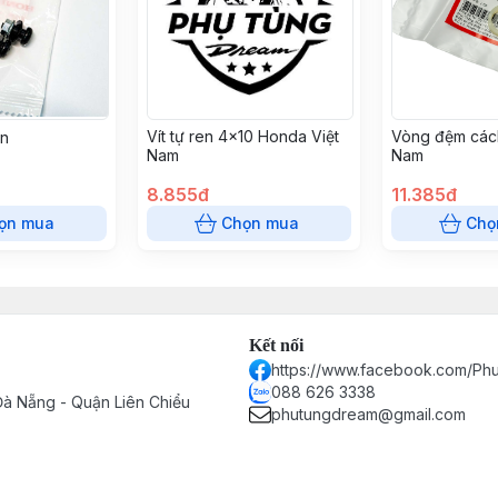
Vít tự ren 4x10 Honda Việt
Vòng đệm các
ến
Nam
Nam
8.855đ
11.385đ
ọn mua
Chọn mua
Chọ
Kết nối
https://www.facebook.com/P
088 626 3338
à Nẵng - Quận Liên Chiểu
phutungdream@gmail.com