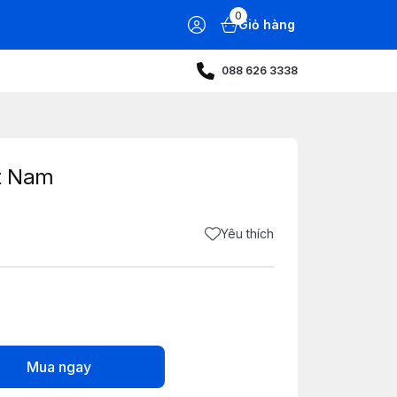
0
Giỏ hàng
088 626 3338
t Nam
Yêu thích
Mua ngay