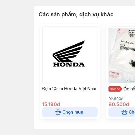
Các sản phẩm, dịch vụ khác
Đệm 10mm Honda Việt Nam
Ốc h
92.690đ
15.180đ
80.500đ
Chọn mua
Ch