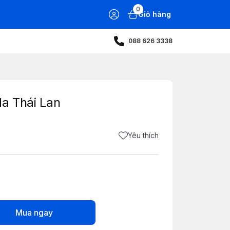
0
Giỏ hàng
088 626 3338
a Thái Lan
Yêu thích
Mua ngay