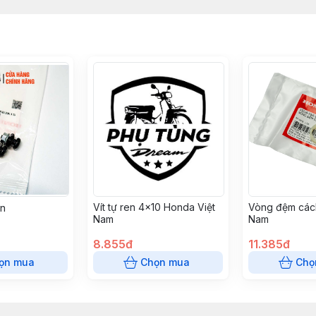
Vít tự ren 4x10 Honda Việt
Vòng đệm các
ến
Nam
Nam
8.855đ
11.385đ
ọn mua
Chọn mua
Chọ