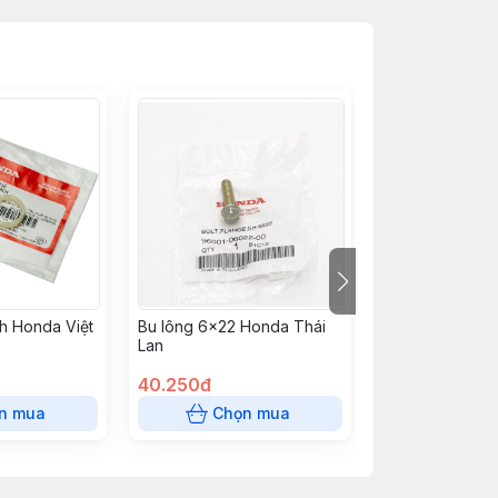
h Honda Việt
Bu lông 6x22 Honda Thái
Đai ốc u 6mm H
Lan
Nam
40.250đ
18.975đ
n mua
Chọn mua
Chọn