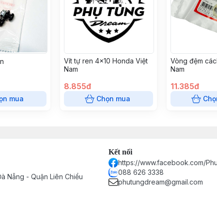
Vít tự ren 4x10 Honda Việt
Vòng đệm các
ến
Nam
Nam
8.855đ
11.385đ
ọn mua
Chọn mua
Chọ
Kết nối
https://www.facebook.com/P
088 626 3338
à Nẵng - Quận Liên Chiểu
phutungdream@gmail.com