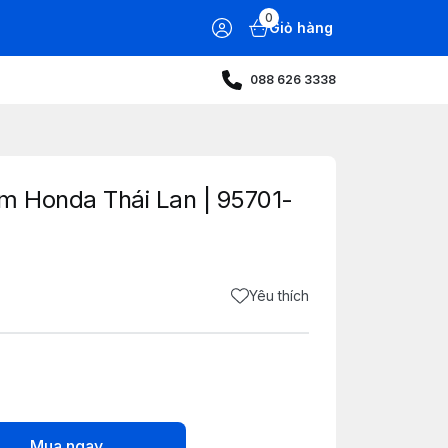
0
Giỏ hàng
088 626 3338
m Honda Thái Lan | 95701-
Yêu thích
Mua ngay