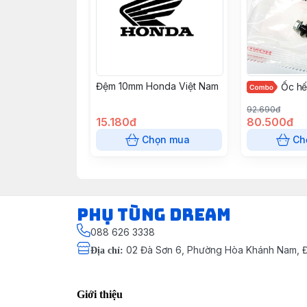
Đệm 10mm Honda Việt Nam
Ốc h
92.690đ
15.180đ
80.500đ
Chọn mua
Ch
Phụ Tùng Dream
088 626 3338
02 Đà Sơn 6, Phường Hòa Khánh Nam, Đ
Địa chỉ
:
Giới thiệu