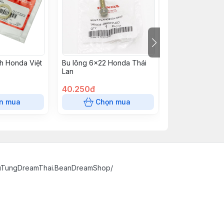
h Honda Việt
Bu lông 6x22 Honda Thái
Đai ốc u 6mm H
Lan
Nam
40.250đ
18.975đ
n mua
Chọn mua
Chọn
huTungDreamThai.BeanDreamShop/