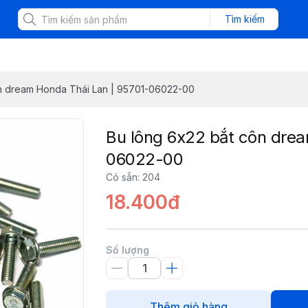
Tìm kiếm
n dream Honda Thái Lan | 95701-06022-00
Bu lông 6x22 bắt côn drea
06022-00
Có sẵn
:
204
18.400đ
Số lượng
Thêm giỏ hàng