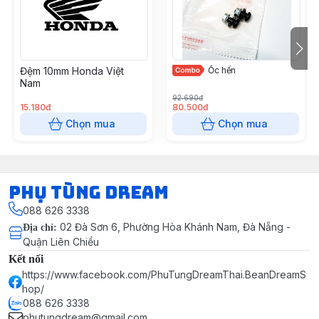
Đệm 10mm Honda Việt
Ốc hến
Nam
92.690đ
15.180đ
80.500đ
Chọn mua
Chọn mua
Phụ Tùng Dream
088 626 3338
02 Đà Sơn 6, Phường Hòa Khánh Nam, Đà Nẵng -
Địa chỉ
:
Quận Liên Chiểu
Kết nối
https://www.facebook.com/PhuTungDreamThai.BeanDreamS
hop/
088 626 3338
phutungdream@gmail.com