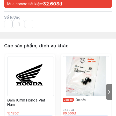
32.603đ
Mua combo tiết kiệm:
Số lượng
Các sản phẩm, dịch vụ khác
Đệm 10mm Honda Việt
Ốc hến
Nam
92.690đ
15.180đ
80.500đ