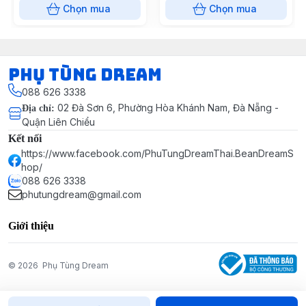
Chọn mua
Chọn mua
Phụ Tùng Dream
088 626 3338
02 Đà Sơn 6, Phường Hòa Khánh Nam, Đà Nẵng -
Địa chỉ
:
Quận Liên Chiểu
Kết nối
https://www.facebook.com/PhuTungDreamThai.BeanDreamS
hop/
088 626 3338
phutungdream@gmail.com
Giới thiệu
© 2026
Phụ Tùng Dream