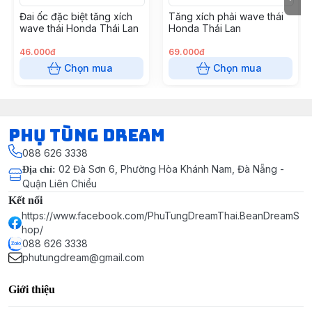
Đai ốc đặc biệt tăng xích
Tăng xích phải wave thái
wave thái Honda Thái Lan
Honda Thái Lan
46.000đ
69.000đ
Chọn mua
Chọn mua
Phụ Tùng Dream
088 626 3338
02 Đà Sơn 6, Phường Hòa Khánh Nam, Đà Nẵng -
Địa chỉ
:
Quận Liên Chiểu
Kết nối
https://www.facebook.com/PhuTungDreamThai.BeanDreamS
hop/
088 626 3338
phutungdream@gmail.com
Giới thiệu