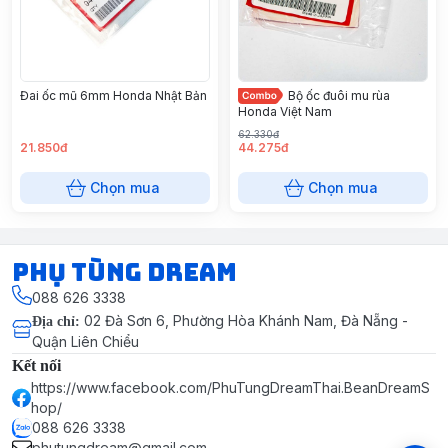
Đai ốc mũ 6mm Honda Nhật Bản
Bộ ốc đuôi mu rùa
Honda Việt Nam
62.330đ
21.850đ
44.275đ
Chọn mua
Chọn mua
Phụ Tùng Dream
088 626 3338
02 Đà Sơn 6, Phường Hòa Khánh Nam, Đà Nẵng -
Địa chỉ
:
Quận Liên Chiểu
Kết nối
https://www.facebook.com/PhuTungDreamThai.BeanDreamS
hop/
088 626 3338
phutungdream@gmail.com