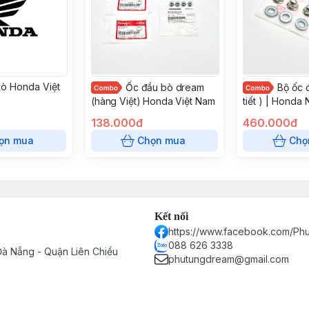
ò Honda Việt
Ốc đầu bò dream
Bộ ốc 
(hàng Việt) Honda Việt Nam
tiết ) | Honda
138.000đ
460.000đ
ọn mua
Chọn mua
Chọ
Kết nối
https://www.facebook.com/P
088 626 3338
à Nẵng - Quận Liên Chiểu
phutungdream@gmail.com