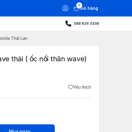
0
Giỏ hàng
088 626 3338
Honda Thái Lan
ve thái ( ốc nối thân wave)
Yêu thích
Mua ngay