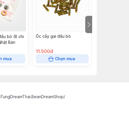
Ốc cấy gai đầu bò
Đệm đầu bò 7mm
đầu bò (8 chi
Honda Nhật Bản
 Nhật Bản
GF6-010
11.500đ
34.500đ
n mua
Chọn mua
Chọn
huTungDreamThai.BeanDreamShop/