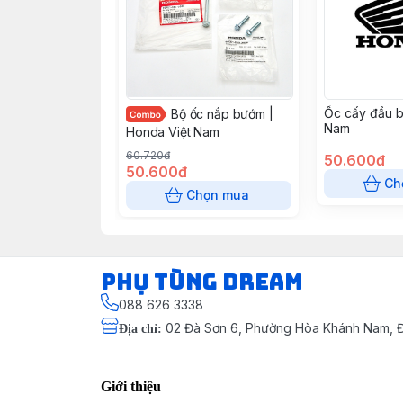
Ốc cấy đầu b
Bộ ốc nắp bướm |
Nam
Honda Việt Nam
60.720đ
50.600đ
50.600đ
Ch
Chọn mua
Phụ Tùng Dream
088 626 3338
02 Đà Sơn 6, Phường Hòa Khánh Nam, Đ
Địa chỉ
:
Giới thiệu