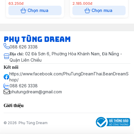
63.250đ
2.185.000đ
Chọn mua
Chọn mua
Phụ Tùng Dream
088 626 3338
02 Đà Sơn 6, Phường Hòa Khánh Nam, Đà Nẵng -
Địa chỉ
:
Quận Liên Chiểu
Kết nối
https://www.facebook.com/PhuTungDreamThai.BeanDreamS
hop/
088 626 3338
phutungdream@gmail.com
Giới thiệu
© 2026
Phụ Tùng Dream