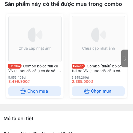
Sản phẩm này có thể được mua trong combo
Combo bộ ốc full xe
Combo [thiếu] bộ ốc
VN (super đời đầu) có ốc số 10
full xe VN (super đời đầu) có
lắp dream thái
ốc số 10
5.855.409đ
5.345.269đ
3.499.900đ
2.395.000đ
Chọn mua
Chọn mua
Mô tả chi tiết