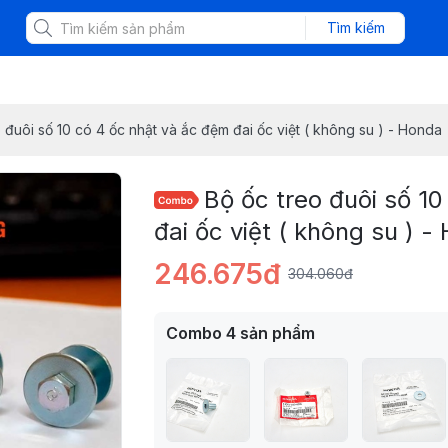
Tìm kiếm
 đuôi số 10 có 4 ốc nhật và ắc đệm đai ốc việt ( không su ) - Honda
Bộ ốc treo đuôi số 1
đai ốc việt ( không su ) -
246.675đ
304.060đ
Combo
4
sản phẩm