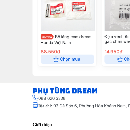
Đệm vênh 8m
Bộ tăng cam dream
gác chân wav
Honda Việt Nam
Nhật Bản
88.550đ
14.950đ
Chọn mua
Ch
Phụ Tùng Dream
088 626 3338
02 Đà Sơn 6, Phường Hòa Khánh Nam, Đ
Địa chỉ
:
Giới thiệu