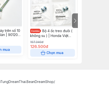
áy trên số 10
Bộ 4 ốc treo đuôi (
Bộ ốc t
Bản | 90120-
không su ) | Honda Việt
su (4 ốc thái s
Nam
Việt Nam
197.340đ
364.780đ
126.500đ
339.020đ
n mua
Chọn mua
Chọn
huTungDreamThai.BeanDreamShop/