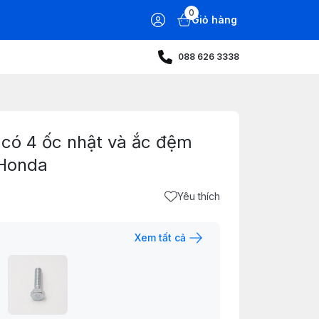
0
Giỏ hàng
088 626 3338
0 có 4 ốc nhật và ắc đệm
 Honda
Yêu thích
Xem tất cả