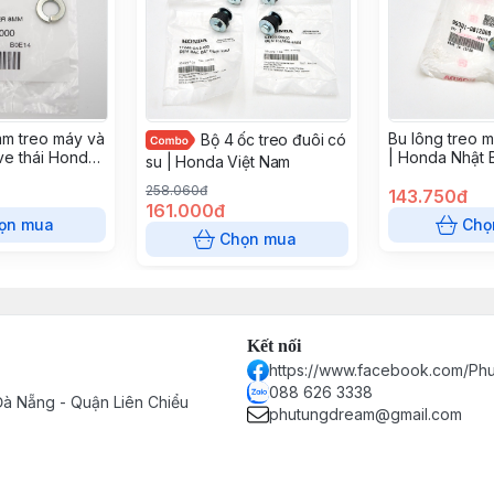
m treo máy và
Bu lông treo m
Bộ 4 ốc treo đuôi có
e thái Honda
| Honda Nhật 
su | Honda Việt Nam
198-000
258.060đ
143.750đ
161.000đ
ọn mua
Chọ
Chọn mua
Kết nối
https://www.facebook.com/P
088 626 3338
à Nẵng - Quận Liên Chiểu
phutungdream@gmail.com