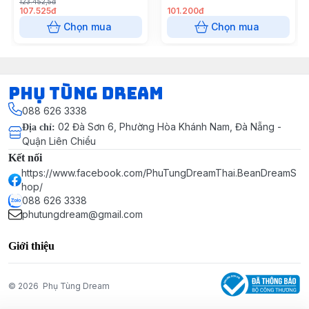
123.452,5đ
107.525đ
101.200đ
Chọn mua
Chọn mua
Phụ Tùng Dream
088 626 3338
02 Đà Sơn 6, Phường Hòa Khánh Nam, Đà Nẵng -
Địa chỉ
:
Quận Liên Chiểu
Kết nối
https://www.facebook.com/PhuTungDreamThai.BeanDreamS
hop/
088 626 3338
phutungdream@gmail.com
Giới thiệu
© 2026
Phụ Tùng Dream