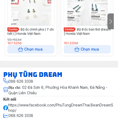
Bộ ốc chỉnh pha ( 7 chi
Bộ 8 ốc bàn thờ dream
tiết ) | Honda Việt Nam
| Honda Việt Nam
123.452,5đ
107.525đ
101.200đ
Chọn mua
Chọn mua
Phụ Tùng Dream
088 626 3338
02 Đà Sơn 6, Phường Hòa Khánh Nam, Đà Nẵng -
Địa chỉ
:
Quận Liên Chiểu
Kết nối
https://www.facebook.com/PhuTungDreamThai.BeanDreamS
hop/
088 626 3338