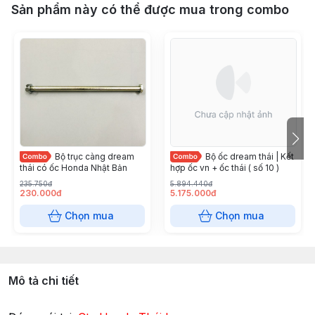
Sản phẩm này có thể được mua trong combo
Bộ trục càng dream
Bộ ốc dream thái | Kết
thái có ốc Honda Nhật Bản
hợp ốc vn + ốc thái ( số 10 )
235.750đ
5.894.440đ
230.000đ
5.175.000đ
Chọn mua
Chọn mua
Mô tả chi tiết