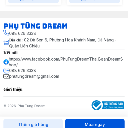
Phụ Tùng Dream
088 626 3338
02 Đà Sơn 6, Phường Hòa Khánh Nam, Đà Nẵng -
Địa chỉ
:
Quận Liên Chiểu
Kết nối
https://www.facebook.com/PhuTungDreamThai.BeanDreamS
hop/
088 626 3338
phutungdream@gmail.com
Giới thiệu
© 2026
Phụ Tùng Dream
Thêm giỏ hàng
Mua ngay