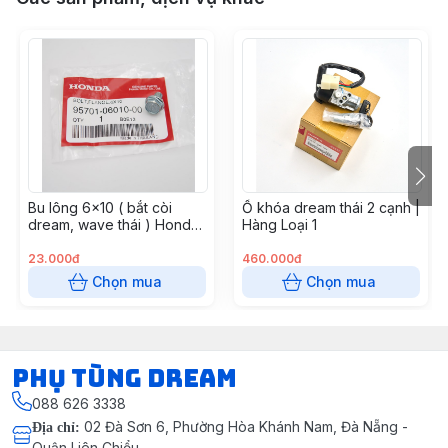
Bu lông 6x10 ( bắt còi
Ổ khóa dream thái 2 cạnh |
dream, wave thái ) Honda
Hàng Loại 1
Thái Lan
23.000đ
460.000đ
Chọn mua
Chọn mua
Phụ Tùng Dream
088 626 3338
02 Đà Sơn 6, Phường Hòa Khánh Nam, Đà Nẵng -
Địa chỉ
:
Quận Liên Chiểu