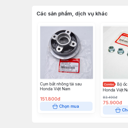
Các sản phẩm, dịch vụ khác
Cụm bắt nhông tải sau
Bộ ốc
Honda Việt Nam
Honda Việt 
83.490đ
151.800đ
75.900đ
Chọn mua
Ch