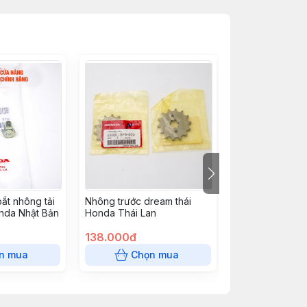
ắt nhông tải
Nhông trước dream thái
Bộ nhông xích 
onda Nhật Bản
Honda Thái Lan
Honda Việt Nam
H0640GBGB20
138.000đ
241.500đ
n mua
Chọn mua
Chọn