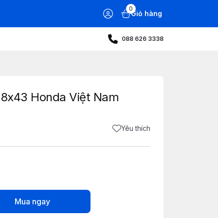
0
Giỏ hàng
088 626 3338
u 8x43 Honda Việt Nam
Yêu thích
Mua ngay