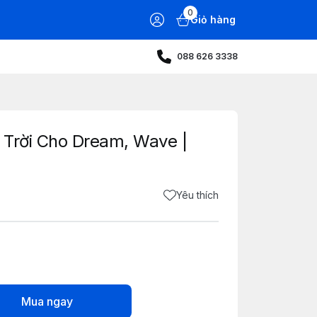
0
Giỏ hàng
088 626 3338
 Trời Cho Dream, Wave |
Yêu thích
Mua ngay