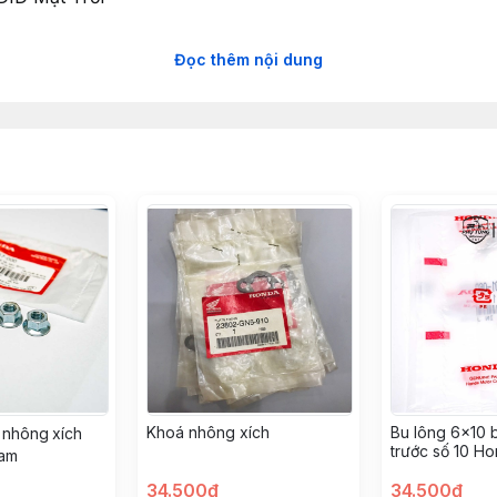
Đọc thêm nội dung
Lan
– Chất lượng cao, bền bỉ theo thời gian
ính xác, độ cứng cao, ít mài mòn
 chế bám bụi, bôi trơn tốt hơn, giúp xe vận hành êm ái
ao hơn so với các loại NSD thông thường
ền động ổn định
ảm bảo hiệu suất tối ưu
m bảo đồng bộ, tránh hao mòn nhanh
 dập trên nhông, dĩa và sên
ĩa bền bỉ cho Dream, Wave!
Khoá nhông xích
Bu lông 6x10 b
 nhông xích
trước số 10 H
Nam
34.500đ
34.500đ