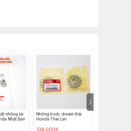
ắt nhông tải
Nhông trước dream thái
Bộ nhông xích 
onda Nhật Bản
Honda Thái Lan
Honda Việt Nam
H0640GBGB20
138.000đ
241.500đ