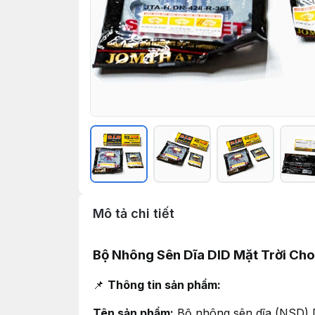
Mô tả chi tiết
Bộ Nhông Sên Dĩa DID Mặt Trời Ch
📌
Thông tin sản phẩm:
Tên sản phẩm:
Bộ nhông sên dĩa (NSD) 