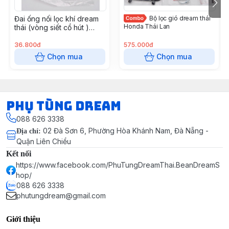
Đai ống nối lọc khí dream
Bộ lọc gió dream thái
Honda Thái Lan
thái (vòng siết cổ hút )
Honda Thái Lan
36.800đ
575.000đ
Chọn mua
Chọn mua
Phụ Tùng Dream
088 626 3338
02 Đà Sơn 6, Phường Hòa Khánh Nam, Đà Nẵng -
Địa chỉ
:
Quận Liên Chiểu
Kết nối
https://www.facebook.com/PhuTungDreamThai.BeanDreamS
hop/
088 626 3338
phutungdream@gmail.com
Giới thiệu