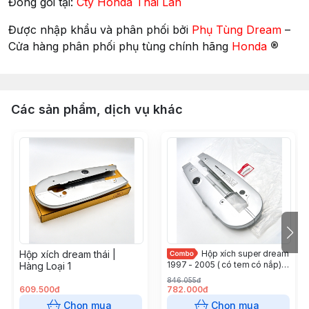
Đóng gói tại:
Cty Honda Thái Lan
Được nhập khẩu và phân phối bởi
Phụ Tùng Dream
–
®
Cửa hàng phân phối phụ tùng chính hãng
Honda
Các sản phẩm, dịch vụ khác
Hộp xích dream thái |
Hộp xích super dream
1997 - 2005 ( có tem có nắp) |
Hàng Loại 1
Honda Việt Nam
846.055đ
609.500đ
782.000đ
Chọn mua
Chọn mua