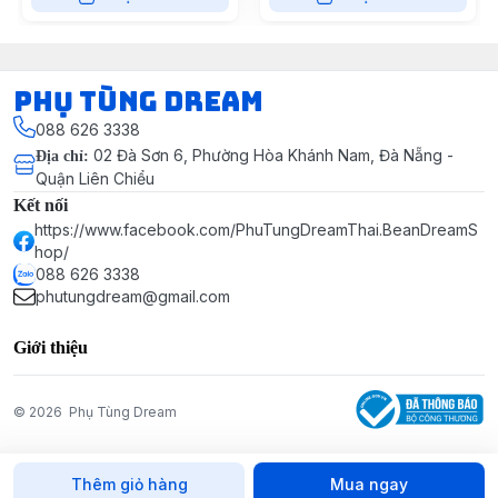
Phụ Tùng Dream
088 626 3338
02 Đà Sơn 6, Phường Hòa Khánh Nam, Đà Nẵng -
Địa chỉ
:
Quận Liên Chiểu
Kết nối
https://www.facebook.com/PhuTungDreamThai.BeanDreamS
hop/
088 626 3338
phutungdream@gmail.com
Giới thiệu
© 2026
Phụ Tùng Dream
Thêm giỏ hàng
Mua ngay