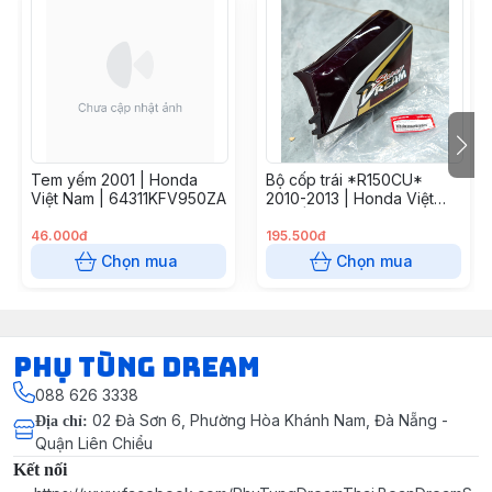
Tem yếm 2001 | Honda
Bộ cốp trái *R150CU*
Việt Nam | 64311KFV950ZA
2010-2013 | Honda Việt
Nam | 83450KVV930ZA
46.000đ
195.500đ
Chọn mua
Chọn mua
Phụ Tùng Dream
088 626 3338
02 Đà Sơn 6, Phường Hòa Khánh Nam, Đà Nẵng -
Địa chỉ
:
Quận Liên Chiểu
Kết nối