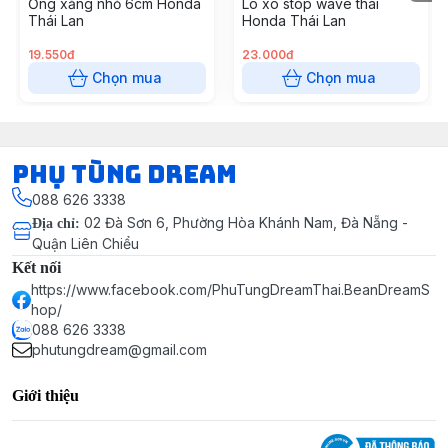
Ống xăng nhỏ 6cm Honda
Lò xo stop wave thái
Thái Lan
Honda Thái Lan
19.550đ
23.000đ
Chọn mua
Chọn mua
Phụ Tùng Dream
088 626 3338
02 Đà Sơn 6, Phường Hòa Khánh Nam, Đà Nẵng -
Địa chỉ
:
Quận Liên Chiểu
Kết nối
https://www.facebook.com/PhuTungDreamThai.BeanDreamS
hop/
088 626 3338
phutungdream@gmail.com
Giới thiệu