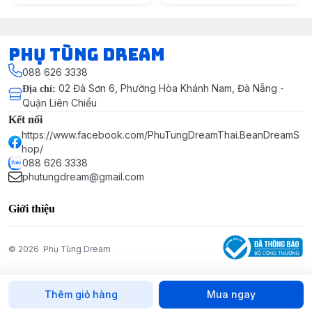
Phụ Tùng Dream
088 626 3338
02 Đà Sơn 6, Phường Hòa Khánh Nam, Đà Nẵng -
Địa chỉ
:
Quận Liên Chiểu
Kết nối
https://www.facebook.com/PhuTungDreamThai.BeanDreamS
hop/
088 626 3338
phutungdream@gmail.com
Giới thiệu
© 2026
Phụ Tùng Dream
Thêm giỏ hàng
Mua ngay