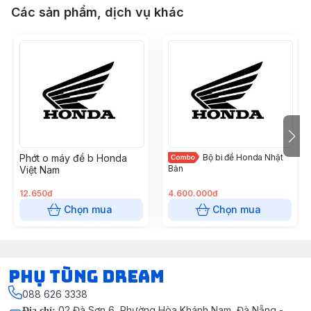
Các sản phẩm, dịch vụ khác
Phớt o máy đề b Honda
Bộ bi đề Honda Nhật
Bản
Việt Nam
12.650đ
4.600.000đ
Chọn mua
Chọn mua
Phụ Tùng Dream
088 626 3338
02 Đà Sơn 6, Phường Hòa Khánh Nam, Đà Nẵng -
Địa chỉ
: