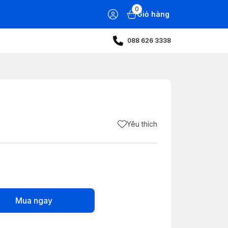
0
Giỏ hàng
088 626 3338
Yêu thích
Mua ngay